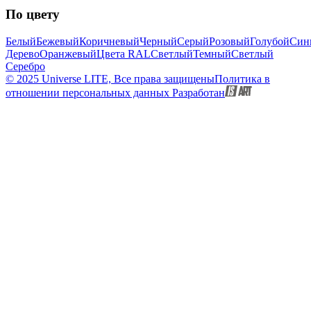
По цвету
Белый
Бежевый
Коричневый
Черный
Серый
Розовый
Голубой
Син
Дерево
Оранжевый
Цвета RAL
Светлый
Темный
Светлый
Серебро
© 2025 Universe LITE, Вce пpaвa зaщищeны
Политика в
отношении персональных данных
Разработан