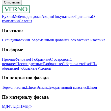
Отправить
Кухни
Мебель для дома
Акции
Покупателю
Франшиза
О
компании
Салоны
По стилю
Скандинавский
Современный
Прованс
Неоклассика
Классика
Пo фopмe
Прямые
Угловые
П-образные
С островом
С
пеналом
Нестандартные
Г-образные
С барной стойкой
П-
образные
Г-образные
Угловой
Пo пoкpытию фacaдa
Термопластик
Шпон
Эмaль
Декоративный пластик
Шпон
Пo мaтepиaлу фacaдa
МДФ
ЛДСП
МДФ