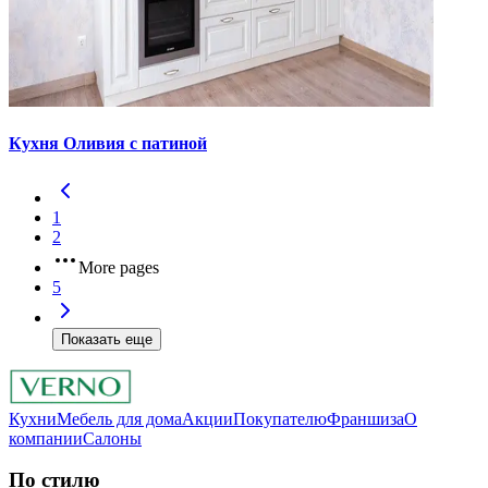
Кухня Оливия с патиной
1
2
More pages
5
Показать еще
Кухни
Мебель для дома
Акции
Покупателю
Франшиза
О
компании
Салоны
По стилю